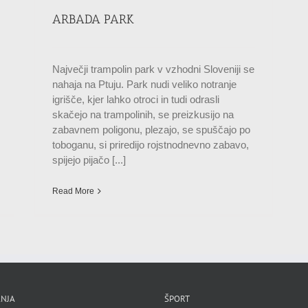
ARBADA PARK
Največji trampolin park v vzhodni Sloveniji se
nahaja na Ptuju. Park nudi veliko notranje
igrišče, kjer lahko otroci in tudi odrasli
skačejo na trampolinih, se preizkusijo na
zabavnem poligonu, plezajo, se spuščajo po
toboganu, si priredijo rojstnodnevno zabavo,
spijejo pijačo [...]
Read More
NJA
ŠPORT