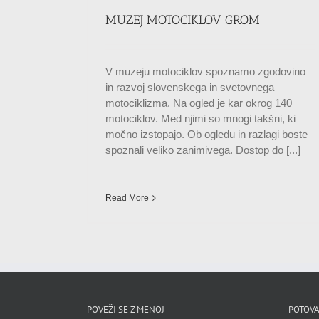
MUZEJ MOTOCIKLOV GROM
V muzeju motociklov spoznamo zgodovino
in razvoj slovenskega in svetovnega
motociklizma. Na ogled je kar okrog 140
motociklov. Med njimi so mnogi takšni, ki
močno izstopajo. Ob ogledu in razlagi boste
spoznali veliko zanimivega. Dostop do [...]
Read More
POVEŽI SE Z MENOJ
POTOVA