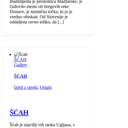
Budimpešta je prestolnica Madžarske, je
čudovito mesto ob bregovih reke
Donave, je turistična točka, ki jo je
vredno obiskati. Od Slovenije je
oddaljena ravno toliko, da [...]
ŠĆAH
Gallery
ŠĆAH
Izleti z otroki
,
Ostalo
ŠĆAH
Šćah je najvišji vrh otoka Ugljana, s