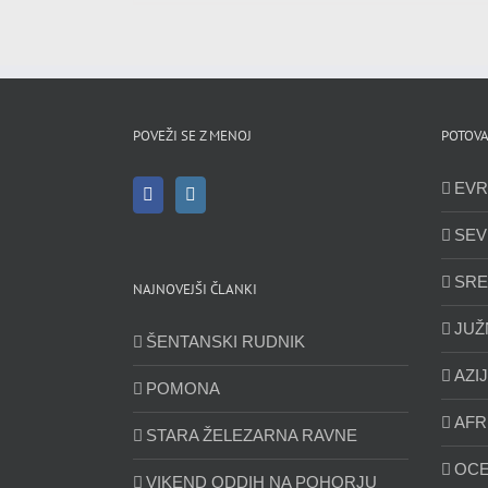
POVEŽI SE Z MENOJ
POTOVA
EVR
SEV
SRE
NAJNOVEJŠI ČLANKI
JUŽ
ŠENTANSKI RUDNIK
AZI
POMONA
AFR
STARA ŽELEZARNA RAVNE
OCE
VIKEND ODDIH NA POHORJU