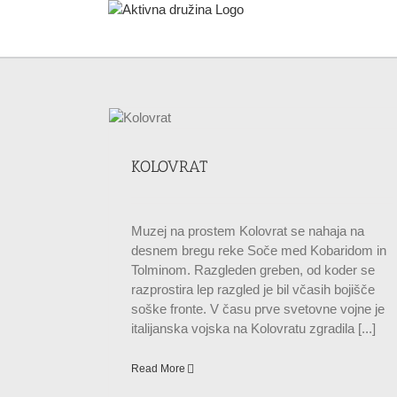
Skip
to
content
lovenija
KOLOVRAT
Muzej na prostem Kolovrat se nahaja na
desnem bregu reke Soče med Kobaridom in
Tolminom. Razgleden greben, od koder se
razprostira lep razgled je bil včasih bojišče
soške fronte. V času prve svetovne vojne je
italijanska vojska na Kolovratu zgradila [...]
Read More