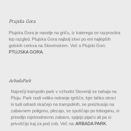
Ptujska Gora
Ptujska Gora je naselje na griču, iz katerega se razprostira
lep razgled. Ptujska Gora najbolj slovi po eni najlepših
gotskih cerkva na Slovenskem. Več o Ptujski Gori:
PTUJSKA GORA
.
ArbadaPark
Največji trampolin park v vzhodni Sloveniji se nahaja na
Ptuju. Park nudi veliko notranje igrišče, kjer lahko otroci
in tudi odrasli skačejo na trampolinih, se preizkusijo na
zabavnem poligonu, plezajo, se spuščajo po toboganu, si
priredijo rojstnodnevno zabavo, spijejo pijačo ali pa si
privoščijo kaj za pod zob. Več na:
ARBADA PARK
.