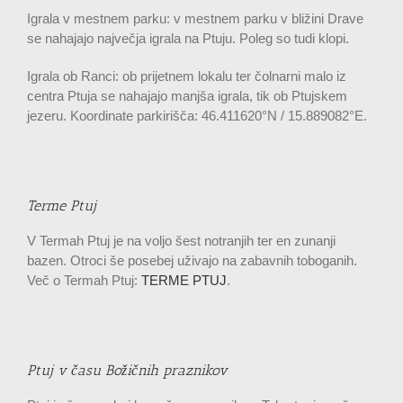
Igrala v mestnem parku: v mestnem parku v bližini Drave
se nahajajo največja igrala na Ptuju. Poleg so tudi klopi.
Igrala ob Ranci: ob prijetnem lokalu ter čolnarni malo iz
centra Ptuja se nahajajo manjša igrala, tik ob Ptujskem
jezeru. Koordinate parkirišča: 46.411620°N / 15.889082°E.
Terme Ptuj
V Termah Ptuj je na voljo šest notranjih ter en zunanji
bazen. Otroci še posebej uživajo na zabavnih toboganih.
Več o Termah Ptuj:
TERME PTUJ
.
Ptuj v času Božičnih praznikov