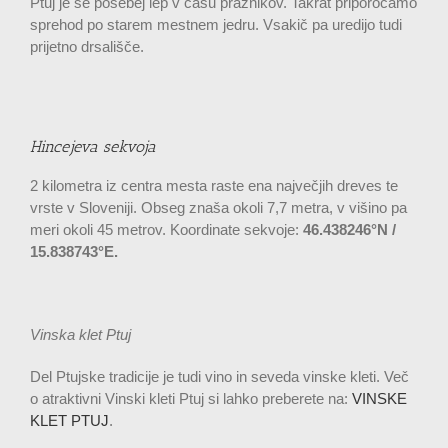
Ptuj je še posebej lep v času praznikov. Takrat priporočamo
sprehod po starem mestnem jedru. Vsakič pa uredijo tudi
prijetno drsališče.
Hincejeva sekvoja
2 kilometra iz centra mesta raste ena največjih dreves te
vrste v Sloveniji. Obseg znaša okoli 7,7 metra, v višino pa
meri okoli 45 metrov. Koordinate sekvoje:
46.438246°N /
15.838743°E.
Vinska klet Ptuj
Del Ptujske tradicije je tudi vino in seveda vinske kleti. Več
o atraktivni Vinski kleti Ptuj si lahko preberete na:
VINSKE
KLET PTUJ
.