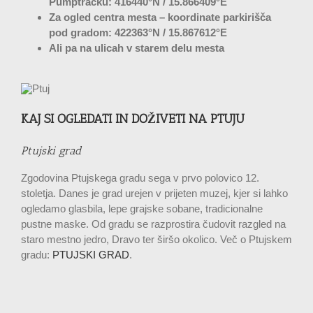
Pumptracku:
416440°N / 15.866409°E
Za ogled centra mesta – koordinate parkirišča
pod gradom:
422363°N / 15.867612°E
Ali pa na ulicah v starem delu mesta
KAJ SI OGLEDATI IN DOŽIVETI NA PTUJU
Ptujski grad
Zgodovina Ptujskega gradu sega v prvo polovico 12.
stoletja. Danes je grad urejen v prijeten muzej, kjer si lahko
ogledamo glasbila, lepe grajske sobane, tradicionalne
pustne maske. Od gradu se razprostira čudovit razgled na
staro mestno jedro, Dravo ter širšo okolico. Več o Ptujskem
gradu:
PTUJSKI GRAD
.