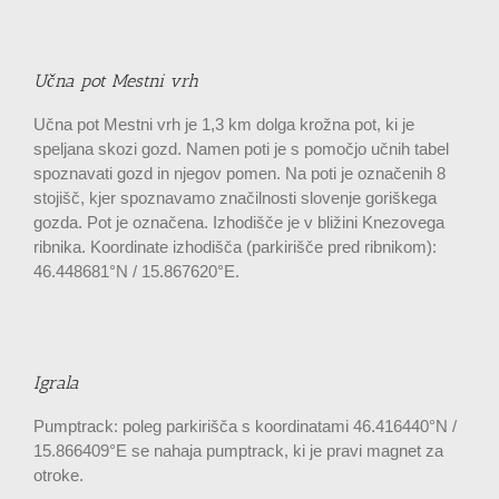
Učna pot Mestni vrh
Učna pot Mestni vrh je 1,3 km dolga krožna pot, ki je
speljana skozi gozd. Namen poti je s pomočjo učnih tabel
spoznavati gozd in njegov pomen. Na poti je označenih 8
stojišč, kjer spoznavamo značilnosti slovenje goriškega
gozda. Pot je označena. Izhodišče je v bližini Knezovega
ribnika. Koordinate izhodišča (parkirišče pred ribnikom):
46.448681°N / 15.867620°E.
Igrala
Pumptrack: poleg parkirišča s koordinatami 46.416440°N /
15.866409°E se nahaja pumptrack, ki je pravi magnet za
otroke.