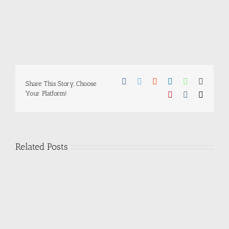
Facebook
Twitter
Reddit
LinkedIn
WhatsApp
Tumblr
Share This Story, Choose
Your Platform!
Pinterest
Vk
Email
Related Posts