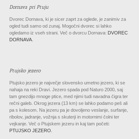
Dornava pri Ptuju
Dvorec Dornava, ki je sicer zaprt za oglede, je zanimiv za
ogled tudi samo od zunaj. Mogočni dvorec si lahko
ogledamo iz vseh strani. Več o dvorcu Dornava:
DVOREC
DORNAVA
.
Ptujsko jezero
Ptujsko jezero je največje slovensko umetno jezero, ki se
nahaja na reki Dravi. Jezero spada pod Naturo 2000, saj
tam gnezdijo mnoge ptice, med njimi tudi navadna čigra ter
rečni galeb. Okrog jezera (13 km) se lahko podamo peš ali
pa s kolesom. Na jezeru pa je dovoljeno veslanje, surfanje,
ribolov, jadranje, vožnja s skuterji in motornimi čolni ter
vejkanje. Več o Ptujskem jezeru in kaj tam početi:
PTUJSKO JEZERO
.