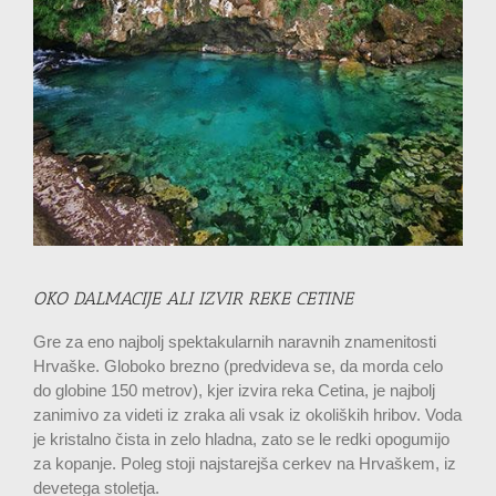
OKO DALMACIJE ALI IZVIR REKE CETINE
Gre za eno najbolj spektakularnih naravnih znamenitosti
Hrvaške. Globoko brezno (predvideva se, da morda celo
do globine 150 metrov), kjer izvira reka Cetina, je najbolj
zanimivo za videti iz zraka ali vsak iz okoliških hribov. Voda
je kristalno čista in zelo hladna, zato se le redki opogumijo
za kopanje. Poleg stoji najstarejša cerkev na Hrvaškem, iz
devetega stoletja.