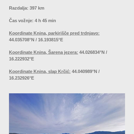
Razdalja: 397 km
Čas vožnje: 4 h 45 min
Koordinate Knina, parkirišče pred trdnjavo:
44.035708°N / 16.193815°E
Koordinate Knina, Šarena jezera:
44.026834°N /
16.222932°E
Koordinate Knina, slap Krčić:
44.040989°N /
16.232926°E