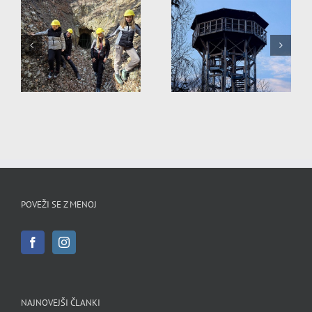
STARA ŽELEZARNA
K
POMONA
RAVNE
POVEŽI SE Z MENOJ
NAJNOVEJŠI ČLANKI