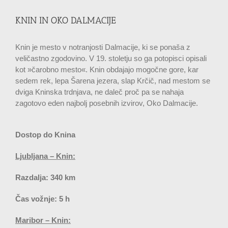
KNIN IN OKO DALMACIJE
Knin je mesto v notranjosti Dalmacije, ki se ponaša z
veličastno zgodovino. V 19. stoletju so ga potopisci opisali
kot »čarobno mesto«. Knin obdajajo mogočne gore, kar
sedem rek, lepa Šarena jezera, slap Krčič, nad mestom se
dviga Kninska trdnjava, ne daleč proč pa se nahaja
zagotovo eden najbolj posebnih izvirov, Oko Dalmacije.
Dostop do Knina
Ljubljana – Knin:
Razdalja: 340 km
Čas vožnje: 5 h
Maribor – Knin: