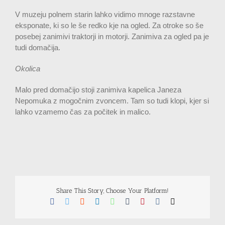
V muzeju polnem starin lahko vidimo mnoge razstavne
eksponate, ki so le še redko kje na ogled. Za otroke so še
posebej zanimivi traktorji in motorji. Zanimiva za ogled pa je
tudi domačija.
Okolica
Malo pred domačijo stoji zanimiva kapelica Janeza
Nepomuka z mogočnim zvoncem. Tam so tudi klopi, kjer si
lahko vzamemo čas za počitek in malico.
Share This Story, Choose Your Platform!
Facebook
Twitter
Reddit
LinkedIn
WhatsApp
Tumblr
Pinterest
Vk
Email