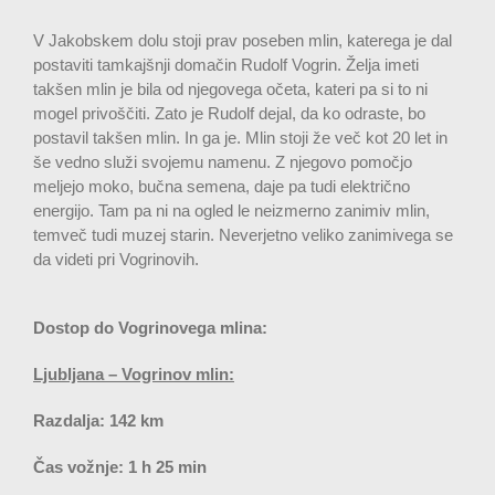
V Jakobskem dolu stoji prav poseben mlin, katerega je dal
postaviti tamkajšnji domačin Rudolf Vogrin. Želja imeti
takšen mlin je bila od njegovega očeta, kateri pa si to ni
mogel privoščiti. Zato je Rudolf dejal, da ko odraste, bo
postavil takšen mlin. In ga je. Mlin stoji že več kot 20 let in
še vedno služi svojemu namenu. Z njegovo pomočjo
meljejo moko, bučna semena, daje pa tudi električno
energijo. Tam pa ni na ogled le neizmerno zanimiv mlin,
temveč tudi muzej starin. Neverjetno veliko zanimivega se
da videti pri Vogrinovih.
Dostop do Vogrinovega mlina:
Ljubljana – Vogrinov mlin:
Razdalja: 142 km
Čas vožnje: 1 h 25 min