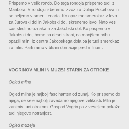
Prispemo v velik rondo. Do tega rondoja prispemo tudi iz
Maribora. V rondoju izberemo izvoz za Dolnja Počehova in
se peljemo v smeri Lenarta. Ko opazimo smerokaz v levo
za Jurovski dol in Jakobski dol, skrenemo levo. Nato ves
čas sledimo oznakam za Jakobski dol. Ko prispemo v
Jakobski dol, bomo na desni strani, na manjšem hribu
opazili mlin. Iz centra Jakobskega dola pa je tudi smerokaz
za mlin. Parkiramo v bližini domačije pred mlinom.
VOGRINOV MLIN IN MUZEJ STARIN
ZA OTROKE
Ogled mlina
Ogled mlina je najbolj fascinanten od zunaj. Ko prispemo do
njega, se šele najbolj zavedamo njegove velikosti. Mlin je
zanimiv tudi otrokom. Gospod Vogrin pa z veseljem pokaže
tudi njegovo notranjost.
Ogled muzeja