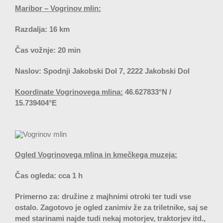
Maribor – Vogrinov mlin:
Razdalja: 16 km
Čas vožnje: 20 min
Naslov: Spodnji Jakobski Dol 7, 2222 Jakobski Dol
Koordinate Vogrinovega mlina:
46.627833°N /
15.739404°E
Ogled Vogrinovega mlina in kmečkega muzeja:
Čas ogleda: cca 1 h
Primerno za: družine z majhnimi otroki ter tudi vse
ostalo. Zagotovo je ogled zanimiv že za triletnike, saj se
med starinami najde tudi nekaj motorjev, traktorjev itd.,