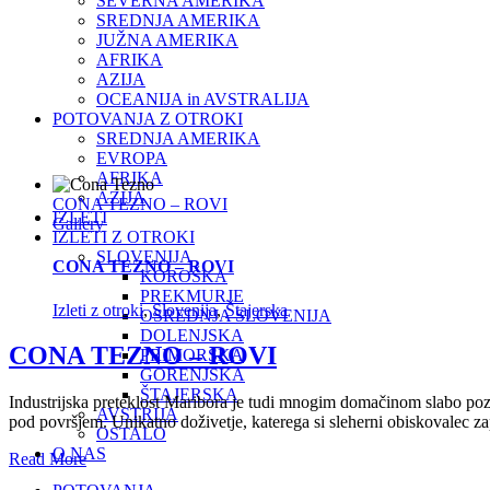
SEVERNA AMERIKA
SREDNJA AMERIKA
JUŽNA AMERIKA
AFRIKA
AZIJA
OCEANIJA in AVSTRALIJA
POTOVANJA Z OTROKI
SREDNJA AMERIKA
EVROPA
AFRIKA
AZIJA
CONA TEZNO – ROVI
IZLETI
Gallery
IZLETI Z OTROKI
SLOVENIJA
CONA TEZNO – ROVI
KOROŠKA
PREKMURJE
Izleti z otroki
,
Slovenija
,
Štajerska
OSREDNJA SLOVENIJA
DOLENJSKA
CONA TEZNO – ROVI
PRIMORSKA
GORENJSKA
ŠTAJERSKA
Industrijska preteklost Maribora je tudi mnogim domačinom slabo pozn
AVSTRIJA
pod površjem. Unikatno doživetje, katerega si sleherni obiskovalec za
OSTALO
O NAS
Read More