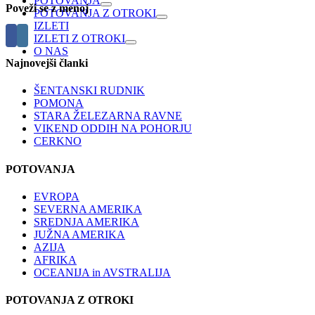
POTOVANJA
Poveži se z menoj
POTOVANJA Z OTROKI
IZLETI
IZLETI Z OTROKI
O NAS
Najnovejši članki
ŠENTANSKI RUDNIK
POMONA
STARA ŽELEZARNA RAVNE
VIKEND ODDIH NA POHORJU
CERKNO
POTOVANJA
EVROPA
SEVERNA AMERIKA
SREDNJA AMERIKA
JUŽNA AMERIKA
AZIJA
AFRIKA
OCEANIJA in AVSTRALIJA
POTOVANJA Z OTROKI