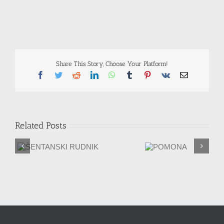
Share This Story, Choose Your Platform!
Facebook
Twitter
Reddit
LinkedIn
WhatsApp
Tumblr
Pinterest
Vk
Email
Related Posts
STARA ŽELEZARNA
IK
RAVNE
POMONA