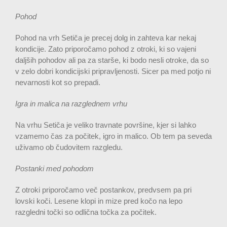
Pohod
Pohod na vrh Setiča je precej dolg in zahteva kar nekaj
kondicije. Zato priporočamo pohod z otroki, ki so vajeni
daljših pohodov ali pa za starše, ki bodo nesli otroke, da so
v zelo dobri kondicijski pripravljenosti. Sicer pa med potjo ni
nevarnosti kot so prepadi.
Igra in malica na razglednem vrhu
Na vrhu Setiča je veliko travnate površine, kjer si lahko
vzamemo čas za počitek, igro in malico. Ob tem pa seveda
uživamo ob čudovitem razgledu.
Postanki med pohodom
Z otroki priporočamo več postankov, predvsem pa pri
lovski koči. Lesene klopi in mize pred kočo na lepo
razgledni točki so odlična točka za počitek.