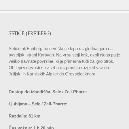
SETIČE (FREIBERG)
Setiče ali Freiberg po nemško je lepo razgledna gora na
avstrijski strani Karavan. Na vrhu stoji križ, okoli njega pa je
veliko travnate površine, ki je primerna tudi za igro otrok.
Ob lepi vidljivosti se z vrha razprostira razgled vse do
Julijski in Karnijskih Alp ter do Grossglocknera.
Dostop do izhodišča, Sele / Zell-Pharre
Ljubljana – Sele / Zell-Pharre:
Razdalja: 81 km
Čas vožnje: 1 h 20 min