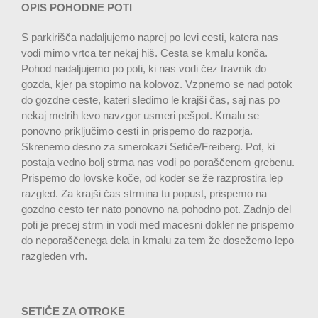
OPIS POHODNE POTI
S parkirišča nadaljujemo naprej po levi cesti, katera nas
vodi mimo vrtca ter nekaj hiš. Cesta se kmalu konča.
Pohod nadaljujemo po poti, ki nas vodi čez travnik do
gozda, kjer pa stopimo na kolovoz. Vzpnemo se nad potok
do gozdne ceste, kateri sledimo le krajši čas, saj nas po
nekaj metrih levo navzgor usmeri pešpot. Kmalu se
ponovno priključimo cesti in prispemo do razporja.
Skrenemo desno za smerokazi Setiče/Freiberg. Pot, ki
postaja vedno bolj strma nas vodi po poraščenem grebenu.
Prispemo do lovske koče, od koder se že razprostira lep
razgled. Za krajši čas strmina tu popust, prispemo na
gozdno cesto ter nato ponovno na pohodno pot. Zadnjo del
poti je precej strm in vodi med macesni dokler ne prispemo
do neporaščenega dela in kmalu za tem že dosežemo lepo
razgleden vrh.
SETIČE ZA OTROKE