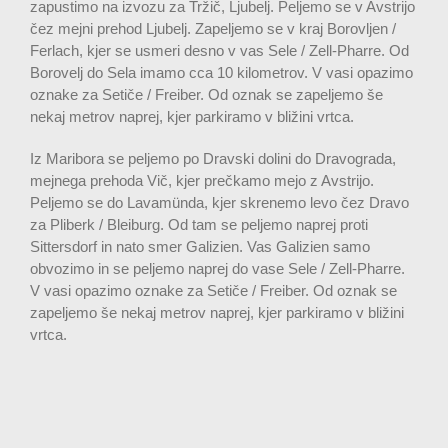
zapustimo na izvozu za Tržič, Ljubelj. Peljemo se v Avstrijo
čez mejni prehod Ljubelj. Zapeljemo se v kraj Borovljen /
Ferlach, kjer se usmeri desno v vas Sele / Zell-Pharre. Od
Borovelj do Sela imamo cca 10 kilometrov. V vasi opazimo
oznake za Setiče / Freiber. Od oznak se zapeljemo še
nekaj metrov naprej, kjer parkiramo v bližini vrtca.
Iz Maribora se peljemo po Dravski dolini do Dravograda,
mejnega prehoda Vič, kjer prečkamo mejo z Avstrijo.
Peljemo se do Lavamünda, kjer skrenemo levo čez Dravo
za Pliberk / Bleiburg. Od tam se peljemo naprej proti
Sittersdorf in nato smer Galizien. Vas Galizien samo
obvozimo in se peljemo naprej do vase Sele / Zell-Pharre.
V vasi opazimo oznake za Setiče / Freiber. Od oznak se
zapeljemo še nekaj metrov naprej, kjer parkiramo v bližini
vrtca.