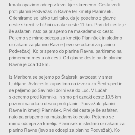
kmalu opazimo odcep v levo, kjer skrenemo. Cesta vodi
proti planini Podvežak in Ravne ter kmetiji Planinšek.
Orientiramo se lahko tudi tako, da je potrebno z glavne
ceste skreniti v bližini oznake ceste 11 km. Prvi del ceste je
še asfalten, nato pa prispemo na makadamsko cesto.
Peljemo se mimo odcepa za kmetijo Planinšek in sledimo
oznakam za planino Ravne (levo se odcepi za planino
Podvežak). Ko prispemo do planine Ravne, parkiramo na
primernem mestu ob cesti. Od glavne deste pa do planine
Ravne je cca 10 km.
Iz Maribora se peljemo po Štajerski avtocesti v smeri
Ljubljane. Avtocesto zapustimo na izvozu za Šentrupert in
se peljemo po Savinski dolini vse do Luč. V Lučah
skrenemo proti Kamniku in smo pri oznaki ceste 10,5 km
pozorni na odcep desno proti planini Podvežak, planini
Ravne in kmetiji Planinšek. Prvi del ceste je še asfalten,
nato pa prispemo na makadamsko cesto. Peljemo se
mimo odcepa za kmetijo Planinšek in sledimo oznakam za
planino Ravne (levo se odcepi za planino Podvežak). Ko