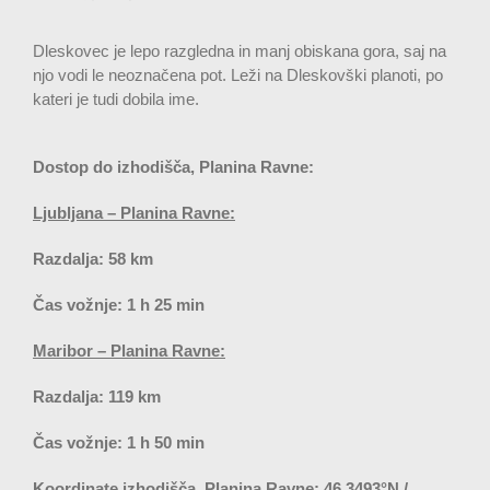
Dleskovec je lepo razgledna in manj obiskana gora, saj na
njo vodi le neoznačena pot. Leži na Dleskovški planoti, po
kateri je tudi dobila ime.
Dostop do izhodišča, Planina Ravne:
Ljubljana – Planina Ravne:
Razdalja: 58 km
Čas vožnje: 1 h 25 min
Maribor – Planina Ravne:
Razdalja: 119 km
Čas vožnje: 1 h 50 min
Koordinate izhodišča, Planina Ravne:
46.3493°N /