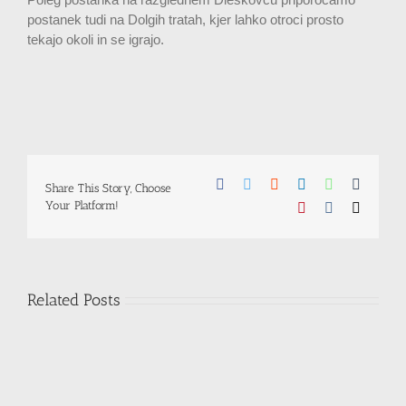
postanek tudi na Dolgih tratah, kjer lahko otroci prosto
tekajo okoli in se igrajo.
Facebook
Twitter
Reddit
LinkedIn
WhatsApp
Tumblr
Share This Story, Choose
Your Platform!
Pinterest
Vk
Email
Related Posts