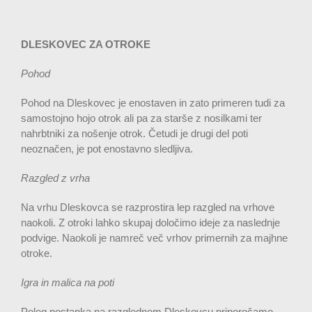
DLESKOVEC ZA OTROKE
Pohod
Pohod na Dleskovec je enostaven in zato primeren tudi za
samostojno hojo otrok ali pa za starše z nosilkami ter
nahrbtniki za nošenje otrok. Četudi je drugi del poti
neoznačen, je pot enostavno sledljiva.
Razgled z vrha
Na vrhu Dleskovca se razprostira lep razgled na vrhove
naokoli. Z otroki lahko skupaj določimo ideje za naslednje
podvige. Naokoli je namreč več vrhov primernih za majhne
otroke.
Igra in malica na poti
Poleg postanka na razglednem Dleskovcu priporočamo