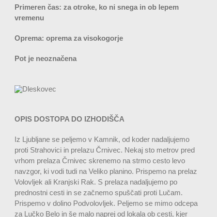
Primeren čas: za otroke, ko ni snega in ob lepem
vremenu
Oprema: oprema za visokogorje
Pot je neoznačena
OPIS DOSTOPA DO IZHODIŠČA
Iz Ljubljane se peljemo v Kamnik, od koder nadaljujemo
proti Strahovici in prelazu Črnivec. Nekaj sto metrov pred
vrhom prelaza Črnivec skrenemo na strmo cesto levo
navzgor, ki vodi tudi na Veliko planino. Prispemo na prelaz
Volovljek ali Kranjski Rak. S prelaza nadaljujemo po
prednostni cesti in se začnemo spuščati proti Lučam.
Prispemo v dolino Podvolovljek. Peljemo se mimo odcepa
za Lučko Belo in še malo naprej od lokala ob cesti, kjer