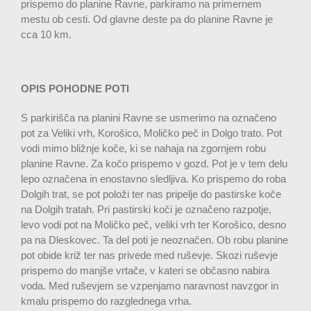
prispemo do planine Ravne, parkiramo na primernem
mestu ob cesti. Od glavne deste pa do planine Ravne je
cca 10 km.
OPIS POHODNE POTI
S parkirišča na planini Ravne se usmerimo na označeno
pot za Veliki vrh, Korošico, Moličko peč in Dolgo trato. Pot
vodi mimo bližnje koče, ki se nahaja na zgornjem robu
planine Ravne. Za kočo prispemo v gozd. Pot je v tem delu
lepo označena in enostavno sledljiva. Ko prispemo do roba
Dolgih trat, se pot položi ter nas pripelje do pastirske koče
na Dolgih tratah. Pri pastirski koči je označeno razpotje,
levo vodi pot na Moličko peč, veliki vrh ter Korošico, desno
pa na Dleskovec. Ta del poti je neoznačen. Ob robu planine
pot obide križ ter nas privede med ruševje. Skozi ruševje
prispemo do manjše vrtače, v kateri se občasno nabira
voda. Med ruševjem se vzpenjamo naravnost navzgor in
kmalu prispemo do razglednega vrha.