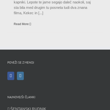
kapniki. Lepote te jame segajo daleč naokoli, saj
sta bila med drugim tu posneta tudi dva znana
filma, Kekec in [...]
Read More
POVEŽI SE Z MENOJ
NAJNOVEJŠI ČLANKI
ŠENTANSKI RUDNIK