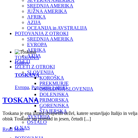
SEVERNA AMERIKA
SREDNJA AMERIKA
JUŽNA AMERIKA
AFRIKA
AZIJA
OCEANIJA in AVSTRALIJA
POTOVANJA Z OTROKI
SREDNJA AMERIKA
EVROPA
AFRIKA
AZIJA
TOSKANA
IZLETI
Gallery
IZLETI Z OTROKI
SLOVENIJA
TOSKANA
KOROŠKA
PREKMURJE
Evropa
,
Potovanja z otroki
OSREDNJA SLOVENIJA
DOLENJSKA
TOSKANA
PRIMORSKA
GORENJSKA
ŠTAJERSKA
Toskana je ena izmed dvajsetih dežel, katere sestavljajo Italijo in velj
AVSTRIJA
obisk Toskane sta pomlad in jesen, četudi [...]
OSTALO
O NAS
Read More