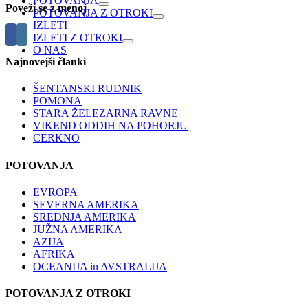
POTOVANJA
Poveži se z menoj
POTOVANJA Z OTROKI
IZLETI
IZLETI Z OTROKI
O NAS
Najnovejši članki
ŠENTANSKI RUDNIK
POMONA
STARA ŽELEZARNA RAVNE
VIKEND ODDIH NA POHORJU
CERKNO
POTOVANJA
EVROPA
SEVERNA AMERIKA
SREDNJA AMERIKA
JUŽNA AMERIKA
AZIJA
AFRIKA
OCEANIJA in AVSTRALIJA
POTOVANJA Z OTROKI