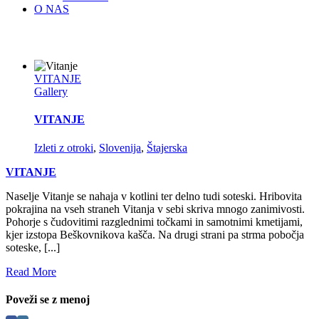
O NAS
VITANJE
Gallery
VITANJE
Izleti z otroki
,
Slovenija
,
Štajerska
VITANJE
Naselje Vitanje se nahaja v kotlini ter delno tudi soteski. Hribovita
pokrajina na vseh straneh Vitanja v sebi skriva mnogo zanimivosti.
Pohorje s čudovitimi razglednimi točkami in samotnimi kmetijami,
kjer izstopa Beškovnikova kašča. Na drugi strani pa strma pobočja
soteske, [...]
Read More
Poveži se z menoj