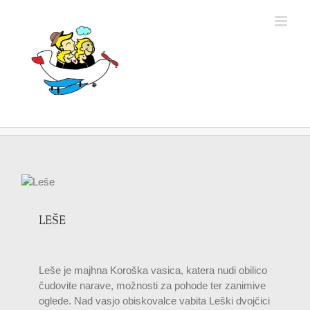
Skip
to
content
LEŠE
Leše je majhna Koroška vasica, katera nudi obilico
čudovite narave, možnosti za pohode ter zanimive
oglede. Nad vasjo obiskovalce vabita Leški dvojčici