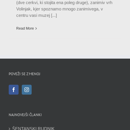
(dve cerkvi, ki stojita ena poleg druge), zanimiv vrh
Volinjak, kjer spoznamo mnogo zanimivega, v
centru vasi muzej [...]
Read More
POVEŽI SE Z MENOJ
NAJNOVEJŠI ČLANKI
ŠENTANSKI RUDNIK