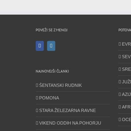
POVEŽI SE Z MENOJ
POTOVA
EVR
SEV
SRE
NAJNOVEJŠI ČLANKI
JUŽ
ŠENTANSKI RUDNIK
AZI
POMONA
AFR
STARA ŽELEZARNA RAVNE
OCE
VIKEND ODDIH NA POHORJU