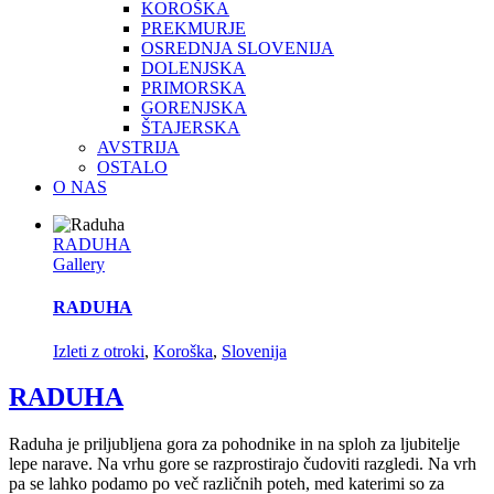
KOROŠKA
PREKMURJE
OSREDNJA SLOVENIJA
DOLENJSKA
PRIMORSKA
GORENJSKA
ŠTAJERSKA
AVSTRIJA
OSTALO
O NAS
RADUHA
Gallery
RADUHA
Izleti z otroki
,
Koroška
,
Slovenija
RADUHA
Raduha je priljubljena gora za pohodnike in na sploh za ljubitelje
lepe narave. Na vrhu gore se razprostirajo čudoviti razgledi. Na vrh
pa se lahko podamo po več različnih poteh, med katerimi so za