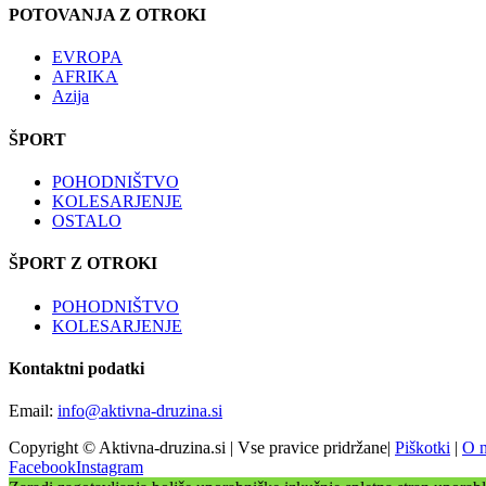
POTOVANJA Z OTROKI
EVROPA
AFRIKA
Azija
ŠPORT
POHODNIŠTVO
KOLESARJENJE
OSTALO
ŠPORT Z OTROKI
POHODNIŠTVO
KOLESARJENJE
Kontaktni podatki
Email:
info@aktivna-druzina.si
Copyright © Aktivna-druzina.si | Vse pravice pridržane|
Piškotki
|
O 
Facebook
Instagram