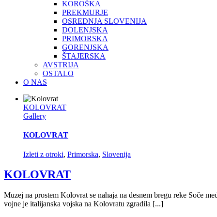
KOROŠKA
PREKMURJE
OSREDNJA SLOVENIJA
DOLENJSKA
PRIMORSKA
GORENJSKA
ŠTAJERSKA
AVSTRIJA
OSTALO
O NAS
KOLOVRAT
Gallery
KOLOVRAT
Izleti z otroki
,
Primorska
,
Slovenija
KOLOVRAT
Muzej na prostem Kolovrat se nahaja na desnem bregu reke Soče med K
vojne je italijanska vojska na Kolovratu zgradila [...]