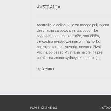
AVSTRALIJA
Avstralija je celina, ki je za mnoge priljubljena
destinacija za potovanje. Za popotnike
ponuja mnogo: rajske plaže, smučišča,
veličastna mesta, zanimivo in raznoliko
pokrajino ter tudi, seveda, nevarne živali.
Večina ob besedi Avstralija najprej najprej
pomisli na znano sydneyjsko opero, [...]
Read More
POVEŽI SE Z MENOJ
POTOVA