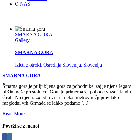
O NAS
ŠMARNA GORA
Gallery
ŠMARNA GORA
Izleti z otroki
,
Osrednja Slovenija
,
Slovenija
ŠMARNA GORA
Šmarna gora je priljubljena gora za pohodnike, saj je njena lega v
bližini naše prestolnice. Gora je primerna za pohode v vseh letnih
časih. Na njen razgledni vrh in nekaj metrov nižji prav tako
razgledni vrh Grmada se lahko podamo [...]
Read More
Poveži se z menoj