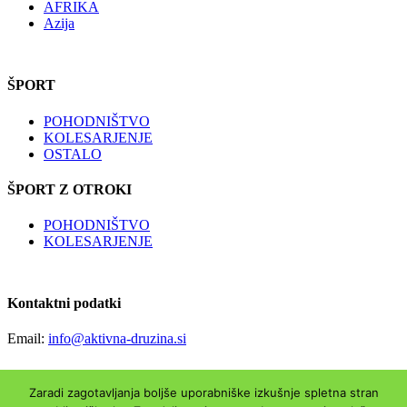
AFRIKA
Azija
ŠPORT
POHODNIŠTVO
KOLESARJENJE
OSTALO
ŠPORT Z OTROKI
POHODNIŠTVO
KOLESARJENJE
Kontaktni podatki
Email:
info@aktivna-druzina.si
Zaradi zagotavljanja boljše uporabniške izkušnje spletna stran
Copyright © Aktivna-druzina.si | Vse pravice pridržane|
Piškotki
|
O