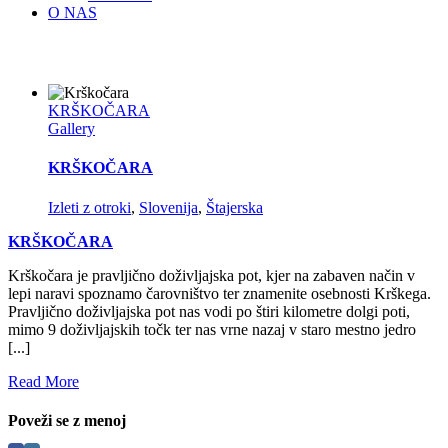
O NAS
KRŠKOČARA
Gallery
KRŠKOČARA
Izleti z otroki
,
Slovenija
,
Štajerska
KRŠKOČARA
Krškočara je pravljično doživljajska pot, kjer na zabaven način v
lepi naravi spoznamo čarovništvo ter znamenite osebnosti Krškega.
Pravljično doživljajska pot nas vodi po štiri kilometre dolgi poti,
mimo 9 doživljajskih točk ter nas vrne nazaj v staro mestno jedro
[...]
Read More
Poveži se z menoj