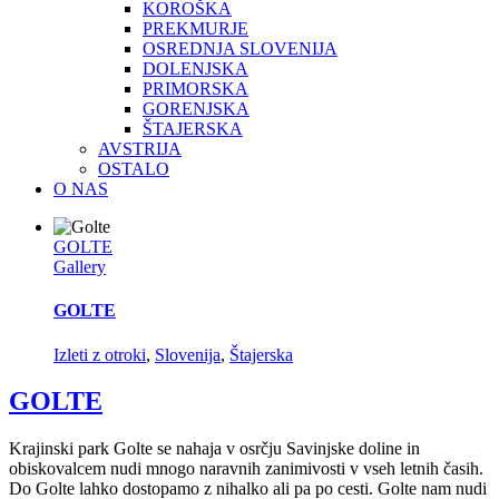
KOROŠKA
PREKMURJE
OSREDNJA SLOVENIJA
DOLENJSKA
PRIMORSKA
GORENJSKA
ŠTAJERSKA
AVSTRIJA
OSTALO
O NAS
GOLTE
Gallery
GOLTE
Izleti z otroki
,
Slovenija
,
Štajerska
GOLTE
Krajinski park Golte se nahaja v osrčju Savinjske doline in
obiskovalcem nudi mnogo naravnih zanimivosti v vseh letnih časih.
Do Golte lahko dostopamo z nihalko ali pa po cesti. Golte nam nudi