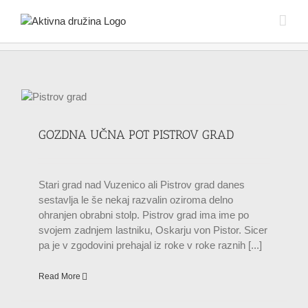
Skip
to
content
GOZDNA UČNA POT PISTROV GRAD
Stari grad nad Vuzenico ali Pistrov grad danes
sestavlja le še nekaj razvalin oziroma delno
ohranjen obrabni stolp. Pistrov grad ima ime po
svojem zadnjem lastniku, Oskarju von Pistor. Sicer
pa je v zgodovini prehajal iz roke v roke raznih [...]
Read More