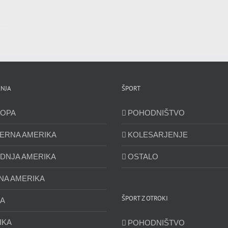
NJA
ŠPORT
OPA
POHODNIŠTVO
ERNA AMERIKA
KOLESARJENJE
DNJA AMERIKA
OSTALO
NA AMERIKA
ŠPORT Z OTROKI
JA
IKA
POHODNIŠTVO