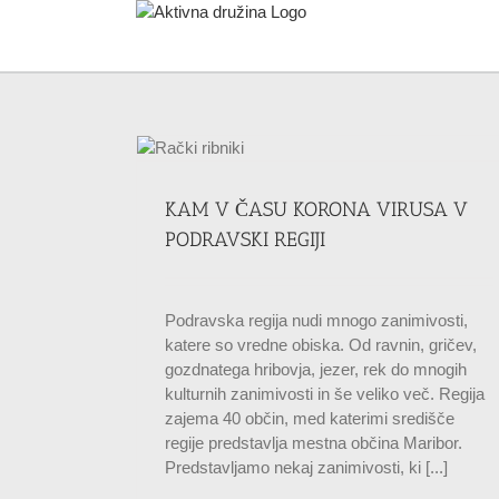
Skip
to
content
 V PODRAVSKI
tajerska
KAM V ČASU KORONA VIRUSA V
PODRAVSKI REGIJI
Podravska regija nudi mnogo zanimivosti,
katere so vredne obiska. Od ravnin, gričev,
gozdnatega hribovja, jezer, rek do mnogih
kulturnih zanimivosti in še veliko več. Regija
zajema 40 občin, med katerimi središče
regije predstavlja mestna občina Maribor.
Predstavljamo nekaj zanimivosti, ki [...]