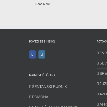
Read More
POVEŽI SE Z MENOJ
POTOVA
EVR
SEV
SRE
NAJNOVEJŠI ČLANKI
JUŽ
ŠENTANSKI RUDNIK
AZI
POMONA
AFR