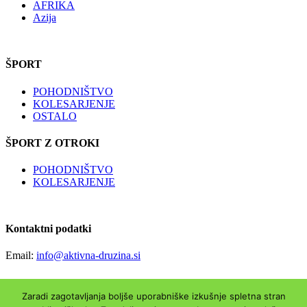
AFRIKA
Azija
ŠPORT
POHODNIŠTVO
KOLESARJENJE
OSTALO
ŠPORT Z OTROKI
POHODNIŠTVO
KOLESARJENJE
Kontaktni podatki
Email:
info@aktivna-druzina.si
Zaradi zagotavljanja boljše uporabniške izkušnje spletna stran
Copyright © Aktivna-druzina.si | Vse pravice pridržane|
Piškotki
|
O