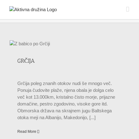
Skip
to
content
GRČIJA
Grčija poleg znanih otokov nudi še mnogo več.
Ponuja čudovite plaže, njena obala je dolga celo
več kot 13.000km, kristalno čisto morje, prijazne
domačine, pestro zgodovino, visoke gore itd.
Obmorska država na skrajnem jugu Baltskega
otoka meji na Albanijo, Makedonijo, [...]
Read More