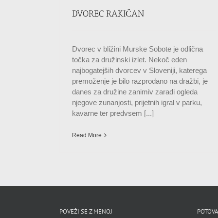
DVOREC RAKIČAN
Dvorec v bližini Murske Sobote je odlična
točka za družinski izlet. Nekoč eden
najbogatejših dvorcev v Sloveniji, katerega
premoženje je bilo razprodano na dražbi, je
danes za družine zanimiv zaradi ogleda
njegove zunanjosti, prijetnih igral v parku,
kavarne ter predvsem [...]
Read More
POVEŽI SE Z MENOJ
POTOVA