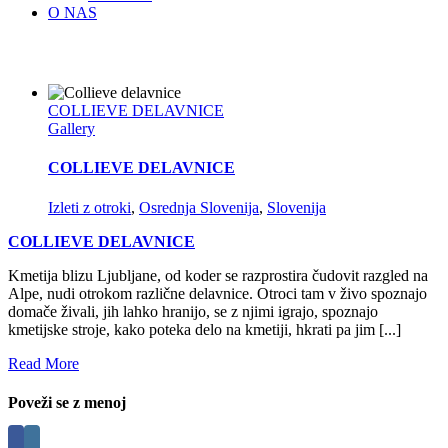
O NAS
COLLIEVE DELAVNICE
Gallery
COLLIEVE DELAVNICE
Izleti z otroki
,
Osrednja Slovenija
,
Slovenija
COLLIEVE DELAVNICE
Kmetija blizu Ljubljane, od koder se razprostira čudovit razgled na
Alpe, nudi otrokom različne delavnice. Otroci tam v živo spoznajo
domače živali, jih lahko hranijo, se z njimi igrajo, spoznajo
kmetijske stroje, kako poteka delo na kmetiji, hkrati pa jim [...]
Read More
Poveži se z menoj