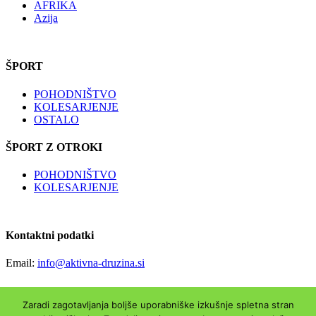
AFRIKA
Azija
ŠPORT
POHODNIŠTVO
KOLESARJENJE
OSTALO
ŠPORT Z OTROKI
POHODNIŠTVO
KOLESARJENJE
Kontaktni podatki
Email:
info@aktivna-druzina.si
Zaradi zagotavljanja boljše uporabniške izkušnje spletna stran
Copyright © Aktivna-druzina.si | Vse pravice pridržane|
Piškotki
|
O