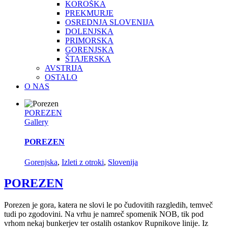
KOROŠKA
PREKMURJE
OSREDNJA SLOVENIJA
DOLENJSKA
PRIMORSKA
GORENJSKA
ŠTAJERSKA
AVSTRIJA
OSTALO
O NAS
POREZEN
Gallery
POREZEN
Gorenjska
,
Izleti z otroki
,
Slovenija
POREZEN
Porezen je gora, katera ne slovi le po čudovitih razgledih, temveč
tudi po zgodovini. Na vrhu je namreč spomenik NOB, tik pod
vrhom nekaj bunkerjev ter ostalih ostankov Rupnikove linije. Iz