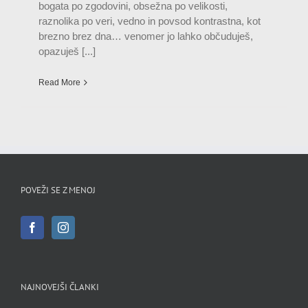
bogata po zgodovini, obsežna po velikosti,
raznolika po veri, vedno in povsod kontrastna, kot
brezno brez dna… venomer jo lahko občuduješ,
opazuješ [...]
Read More
POVEŽI SE Z MENOJ
NAJNOVEJŠI ČLANKI